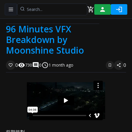
Toggle navigation menu
96 Minutes VFX
Breakdown by
Moonshine Studio
0
0
730
0
1 month ago